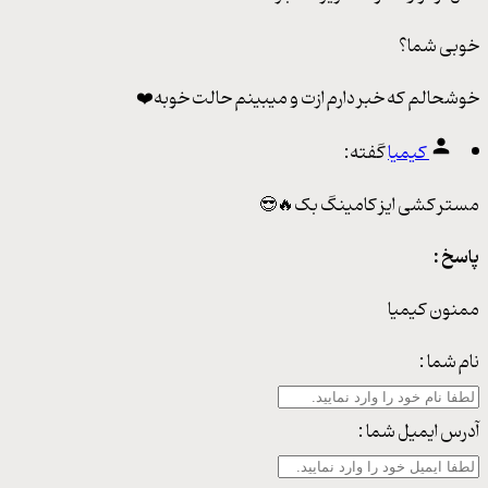
خوبی شما؟
خوشحالم که خبر دارم ازت و میبینم حالت خوبه❤️
کیمیا
گفته:
مستر کشی ایز کامینگ بک🔥😎
پاسخ :
ممنون کیمیا
نام شما :
آدرس ایمیل شما :