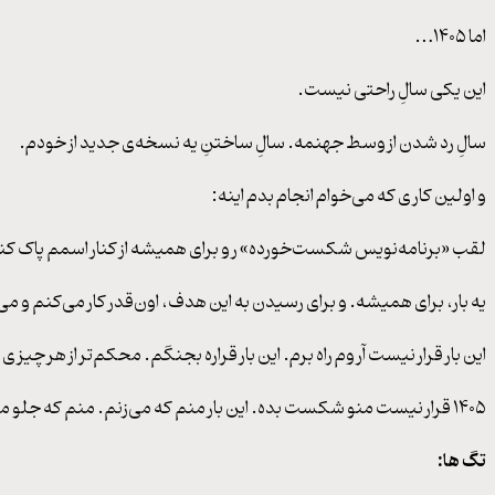
اما ۱۴۰۵…
این یکی سالِ راحتی نیست.
سالِ رد شدن از وسط جهنمه. سالِ ساختنِ یه نسخه‌ی جدید از خودم.
و اولین کاری که می‌خوام انجام بدم اینه:
لقب «برنامه‌نویس شکست‌خورده» رو برای همیشه از کنار اسمم پاک کن
یه بار، برای همیشه. و برای رسیدن به این هدف، اون‌قدر کار می‌کنم و
این بار قرار نیست آروم راه برم. این بار قراره بجنگم. محکم‌تر از هر چیزی ک
۱۴۰۵ قرار نیست منو شکست بده. این بار منم که می‌زنم. منم که جلو می‌رم. منم که برمی‌گردم.
تگ ها: