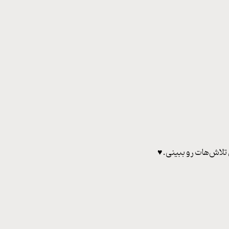
لا‌ش‌هات رو ببینی‌.♥️