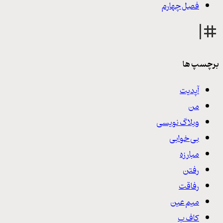
فصل چهارم
برچسپ ها
آپدیت
من
وبلاگ نویسی
بی خوابی
مبارزه
رفتن
رفاقت
میم عین
کاف ب