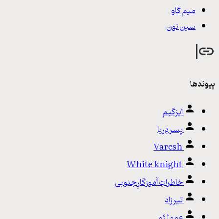
میم گاو
سین نون
پیوندها
ایزگیم
پسر دِریا
Varesh
White knight
خاطراتِ آموزگارِ جنوبی
تیرزاد
عمو لئو