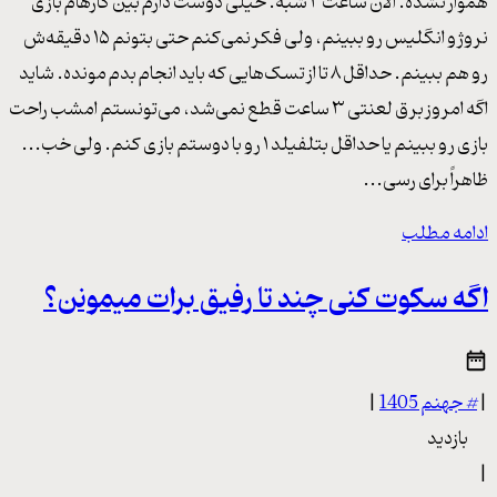
هموار نشده. الان ساعت ۲ شبه. خیلی دوست دارم بین کارهام بازی
نروژ و انگلیس رو ببینم، ولی فکر نمی‌کنم حتی بتونم ۱۵ دقیقه‌ش
رو هم ببینم. حداقل ۸ تا از تسک‌هایی که باید انجام بدم مونده. شاید
اگه امروز برق لعنتی ۳ ساعت قطع نمی‌شد، می‌تونستم امشب راحت
بازی رو ببینم یا حداقل بتلفیلد ۱ رو با دوستم بازی کنم. ولی خب...
ظاهراً برای رسی...
ادامه مطلب
اگه سکوت کنی چند تا رفیق برات میمونن؟
|
#
جهنم 1405
|
بازدید
|