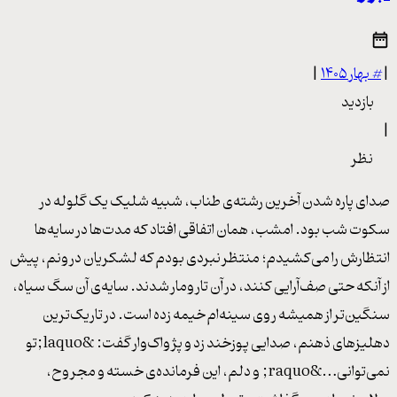
|
#
بهار ۱۴۰۵
|
بازدید
|
نظر
صدای پاره شدن آخرین رشته‌ی طناب، شبیه شلیک یک گلوله در
سکوت شب بود. امشب، همان اتفاقی افتاد که مدت‌ها در سایه‌ها
انتظارش را می‌کشیدم؛ منتظر نبردی بودم که لشکریان درونم، پیش
از آنکه حتی صف‌آرایی کنند، در آن تارومار شدند. سایه‌ی آن سگ سیاه،
سنگین‌تر از همیشه روی سینه‌ام خیمه زده است. در تاریک‌ترین
دهلیزهای ذهنم، صدایی پوزخند زد و پژواک‌وار گفت: &laquo;تو
نمی‌توانی…&raquo; و دلم، این فرمانده‌ی خسته و مجروح،