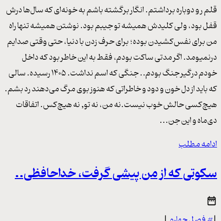
قلم رو دوباره برداشتم. انگار برگشته باشم به خونه‌ای که سال‌ها درش
قفل بود، ولی کلیدش همیشه تو جیبم بود. نوشتن همیشه تنها راه
من برای نفس‌کشیدن بوده؛ برای حرف زدن با دنیا، حتی وقتی صدایم
درنمیومد. اگر مدتی ساکت بودم، فقط به این خاطر بود که داخل
خودم درگیر جنگ بودم.. جنگی که اسم نداشت. ۱۴۰۵ رسیده. سالی
که باید از دل خون و دود و خاطراتی که هنوز بوی مرگ می‌دهند رد بشم.
هیچ‌کسی حالش خوب نیست.نه من، نه تو, نه هیچ‌کس. اتفاقات
دی‌ماه و این جن...
ادامه مطلب
سکوتی که از من پیشی گرفت، خداحافظی..
|
#
فصل چهارم
|