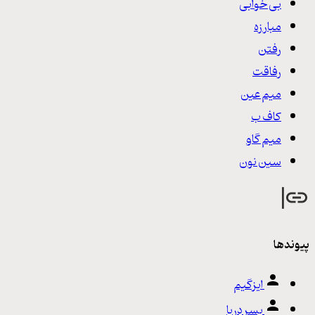
بی خوابی
مبارزه
رفتن
رفاقت
میم عین
کاف ب
میم گاو
سین نون
پیوندها
ایزگیم
پسر دِریا