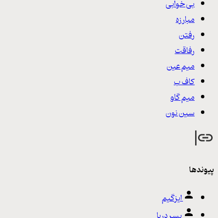
بی خوابی
مبارزه
رفتن
رفاقت
میم عین
کاف ب
میم گاو
سین نون
پیوندها
ایزگیم
پسر دِریا