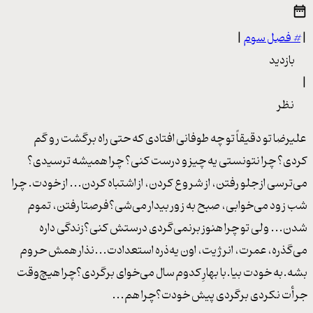
|
#
فصل سوم
|
بازدید
|
نظر
علیرضا تو دقیقاً تو چه طوفانی افتادی که حتی راه برگشت رو گم
کردی؟ چرا نتونستی یه چیزو درست کنی؟ چرا همیشه ترسیدی؟
می‌ترسی از جلو رفتن، از شروع کردن، از اشتباه کردن... از خودت. چرا
شب زود می‌خوابی، صبح به زور بیدار می‌شی؟فرصتا رفتن، تموم
شدن... ولی تو چرا هنوز برنمی‌گردی درستش کنی؟زندگی داره
می‌گذره، عمرت، انرژیت، اون یه‌ذره استعدادت...نذار همش حروم
بشه.به خودت بیا.با بهارِ کدوم سال می‌خوای برگردی؟چرا هیچ‌وقت
جرأت نکردی برگردی پیش خودت؟چرا هم...