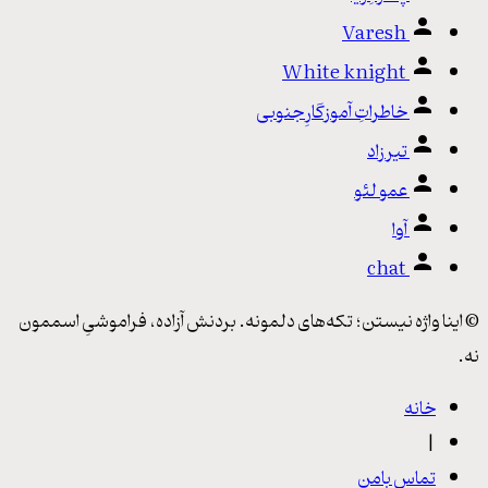
Varesh
White knight
خاطراتِ آموزگارِ جنوبی
تیرزاد
عمو لئو
آوا
chat
© اینا واژه‌ نیستن؛ تکه‌های دلمونه. بردنش آزاده، فراموشیِ اسممون
نه.
خانه
|
تماس بامن