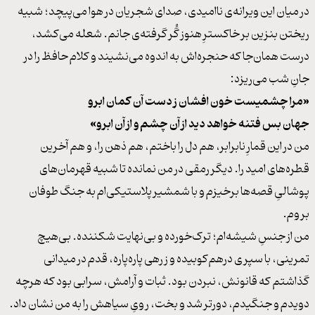
در میان این ویرانه‌ی ناامیدی، صدای شجریان در هوا می‌پیچد؛ شبیه
ریختن بنزین بر خاکسترِ هنوز گُر گرفته‌ی جانم. شعله می‌کشد،
درست همان‌جا که حنجره‌اش به اندوه می‌نشیند و کلام حافظ را در
جانِ شب می‌ریزد:
«مرا چشمیست خون افشان ز دست آن کمان ابرو
جهان بس فتنه خواهد دید از آن چشم و از آن ابرو»
من در این قمارِ نابرابر، هم دل را باختم، هم ذهن را، و هم آخرین
قطره‌های امید را. دیگر رمقی در من نمانده تا شبیه قهرمان‌های
پوشالیِ قصه‌ها برخیزم و با شمشیر پلاستیکی‌ام به جنگ طوفان
بروم.
من از جنسِ شیشه‌ام؛ ترک‌خورده و بی‌نهایت شکننده. بی‌هیچ
تمرینی، با سپری درهم‌کوبیده و زرهی پاره‌پاره، قدم در میدانی
گذاشتم که قانونش، نبردن بود. ثبات و آرامش، سرابی بود که هرچه
دویدم و جنگیدم، دورتر شد و بخت، رویِ سیاهش را به من نشان داد.