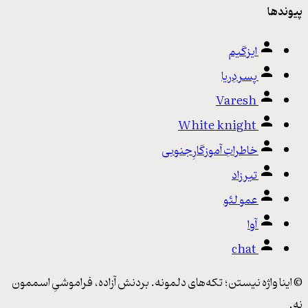
پیوندها
ایزگیم
پسر دِریا
Varesh
White knight
خاطراتِ آموزگارِ جنوبی
تیرزاد
عمو لئو
آوا
chat
© اینا واژه‌ نیستن؛ تکه‌های دلمونه. بردنش آزاده، فراموشیِ اسممون
نه.