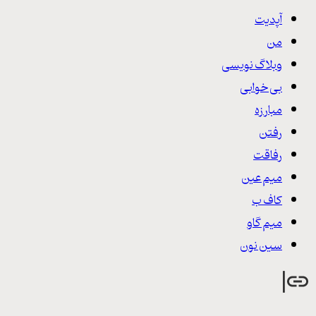
آپدیت
من
وبلاگ نویسی
بی خوابی
مبارزه
رفتن
رفاقت
میم عین
کاف ب
میم گاو
سین نون