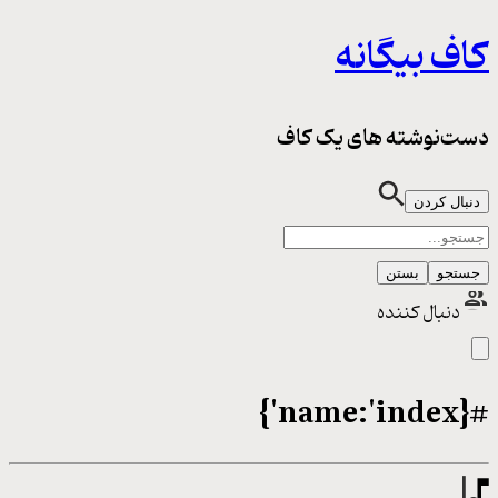
کاف بیگانه
دست‌نوشته های یک کاف
دنبال کردن
جستجو
بستن
دنبال کننده
#{name:'index'}