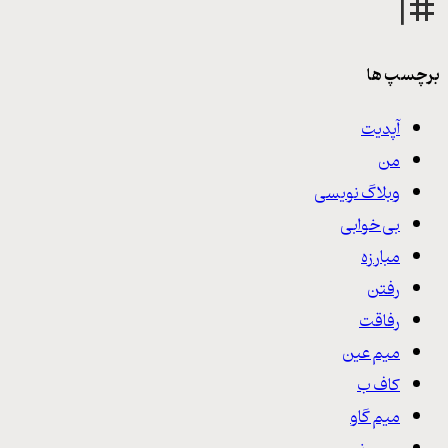
برچسپ ها
آپدیت
من
وبلاگ نویسی
بی خوابی
مبارزه
رفتن
رفاقت
میم عین
کاف ب
میم گاو