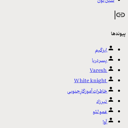
سین نون
پیوندها
ایزگیم
پسر دِریا
Varesh
White knight
خاطراتِ آموزگارِ جنوبی
تیرزاد
عمو لئو
آوا